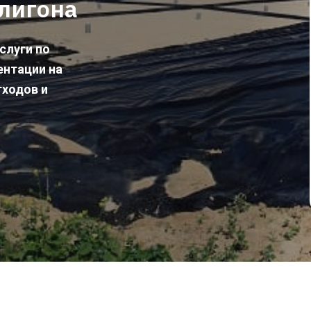
лигона
слуги по
ентации на
тходов и