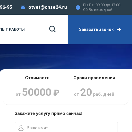
Пн-Пт: 09:00 до 17:00
-96-95
otvet@cnse24.ru
Сб-Вс выходной
Заказать звонок
ПЫТ РАБОТЫ
Стоимость
Сроки проведения
50000
20
₽
от
от
раб. дней
Закажите услугу прямо сейчас!