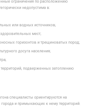
нные ограничения по расположению
егорически недопустима в:
льных или водных источников;
оздоровительных мест;
оносных горизонтов и трещиноватых пород;
льтурного досуга населения;
тра;
х территорий, подверженных затоплению
игона специалисты ориентируются на
и города и примыкающих к нему территорий.