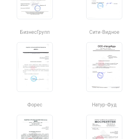
БизнесГрупп
Сити-Видное
Форес
Натур-Фуд