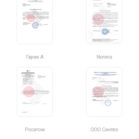
Гарик А
Norens
Росатом
ООО Синтез