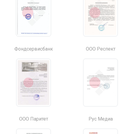
Фондсервисбанк
ООО Респект
ООО Паритет
Рус Медиа