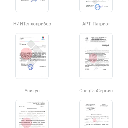
НИИТеплоприбор
АРТ-Патриот
Уникус
СпецГазСервис