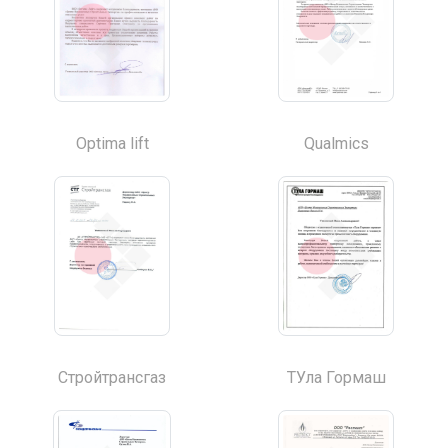
Optima lift
Qualmics
Стройтрансгаз
ТУла Гормаш