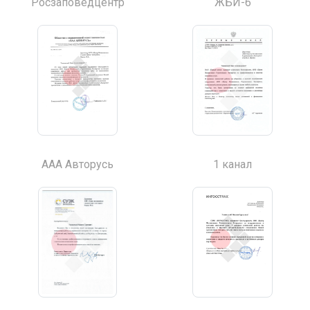
Росзаповедцентр
ЖБИ-6
ААА Авторусь
1 канал