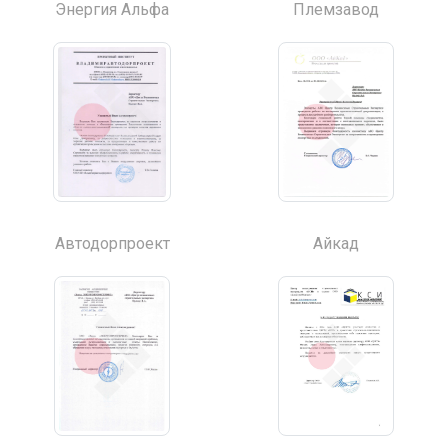
Энергия Альфа
Племзавод
Автодорпроект
Айкад