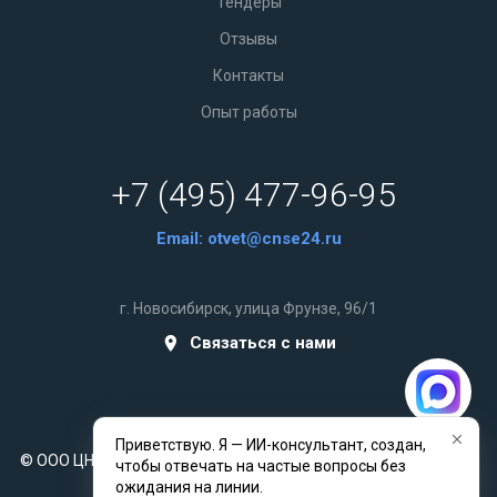
Тендеры
Отзывы
Контакты
Опыт работы
+7 (495) 477-96-95
Email:
otvet@cnse24.ru
г. Новосибирск, улица Фрунзе, 96/1
Связаться с нами
Приветствую. Я — ИИ-консультант, создан,
© ООО ЦНСЭ 2014-2026 © Все права защищены. Разработано
чтобы отвечать на частые вопросы без
indev24.ru
ожидания на линии.